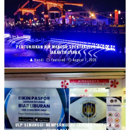
PERTUNJUKAN AIR MANCUR SPEKTAKULER DI PIK 2,
JAKARTA UTARA
Handi
Featured
August 7, 2026
ULP SEMANGGI: MEMPERMUDAH LAYANAN PASPOR DI