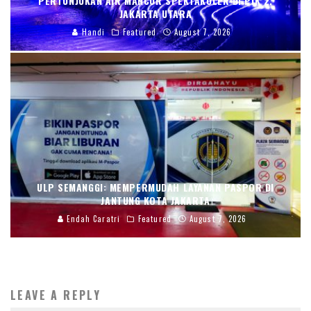
PERTUNJUKAN AIR MANCUR SPEKTAKULER DI PIK 2,
JAKARTA UTARA
Handi
Featured
August 7, 2026
ULP SEMANGGI: MEMPERMUDAH LAYANAN PASPOR DI
JANTUNG KOTA JAKARTA
Endah Caratri
Featured
August 7, 2026
LEAVE A REPLY