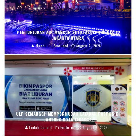
PERTUNJUKAN AIR MANCUR SPEKTAKULER DI PIK 2,
JAKARTA UTARA
Handi
Featured
August 7, 2026
ULP SEMANGGI: MEMPERMUDAH LAYANAN PASPOR DI
JANTUNG KOTA JAKARTA
Endah Caratri
Featured
August 7, 2026