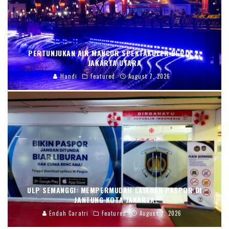
PERTUNJUKAN AIR MANCUR SPEKTAKULER DI PIK 2,
JAKARTA UTARA
Handi
Featured
August 7, 2026
ULP SEMANGGI: MEMPERMUDAH LAYANAN PASPOR DI
JANTUNG KOTA JAKARTA
Endah Caratri
Featured
August 7, 2026