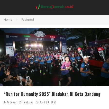
Home
Featured
“Run for Humanity 2025” Diadakan Di Kota Bandung
Andreas
Featured
April 20, 2025