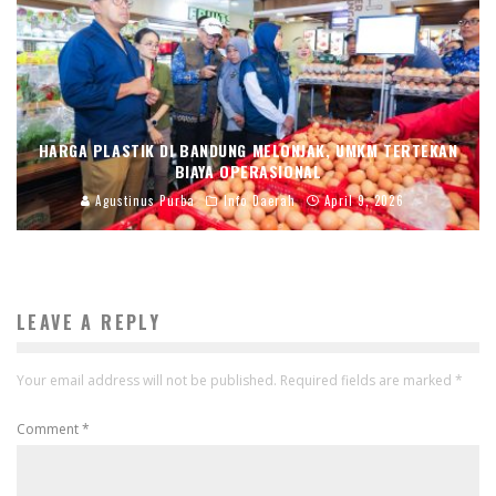
HARGA PLASTIK DI BANDUNG MELONJAK, UMKM TERTEKAN
BIAYA OPERASIONAL
Agustinus Purba
Info Daerah
April 9, 2026
LEAVE A REPLY
Your email address will not be published.
Required fields are marked
*
Comment
*