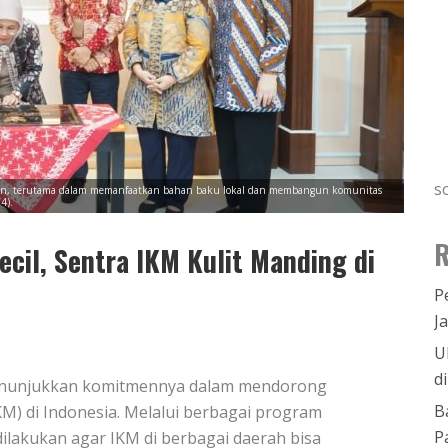
s
uruhan, terutama dalam memanfaatkan bahan baku lokal dan membangun komunitas
4).
R
cil, Sentra IKM Kulit Manding di
P
J
U
d
 menunjukkan komitmennya dalam mendorong
B
M) di Indonesia. Melalui berbagai program
P
dilakukan agar IKM di berbagai daerah bisa