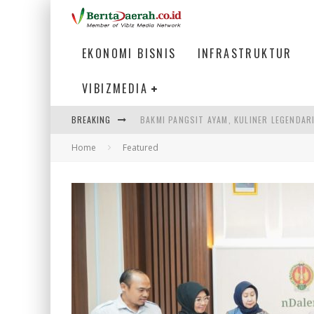
EKONOMI BISNIS
INFRASTRUKTUR
VIBIZMEDIA
BREAKING
BAKMI PANGSIT AYAM, KULINER LEGENDAR
Home
Featured
KETIKA INSTITUSI MENENTUKAN MASA DE
PERTUNJUKAN AIR MANCUR SPEKTAKULER 
ULP SEMANGGI: MEMPERMUDAH LAYANAN P