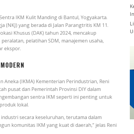
K
I
ntra IKM Kulit Manding di Bantul, Yogyakarta.
L
ja (NKJ) yang berada di Jalan Parangtritis KM 11.
U
Alokasi Khusus (DAK) tahun 2024, mencakup
peralatan, pelatihan SDM, manajemen usaha,
r ekspor.
N MODERN
dan Aneka (IKMA) Kementerian Perindustrian, Reni
tah pusat dan Pemerintah Provinsi DIY dalam
embangan sentra IKM seperti ini penting untuk
produk lokal.
 industri secara keseluruhan, terutama dalam
n komunitas IKM yang kuat di daerah,” jelas Reni