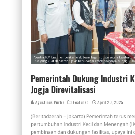
“Sentra IKM bisa memberikan efek besar bagi industri secara kesel
IKM yang kuat di daerah,” jelas Reni dalam keterangannya, Minggu (20/
Pemerintah Dukung Industri Ke
Jogja Direvitalisasi
Agustinus Purba
Featured
April 20, 2025
(Beritadaerah – Jakarta) Pemerintah terus
pertumbuhan Industri Kecil dan Menengah (IK
pembinaan dan dukungan fasilitas, upaya ini 