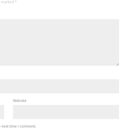
re marked
*
Website
e next time I comment.