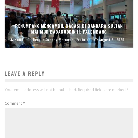
PENUMPANG MENGAMBIL BAGASI DI BANDARA SULTAN
MAHMUD BADARUDDIN II, PALEMBANG
Handi
Denyut Sabang Merauke
Featured
August 6, 2026
LEAVE A REPLY
Your email address will not be published.
Required fields are marked
*
Comment
*