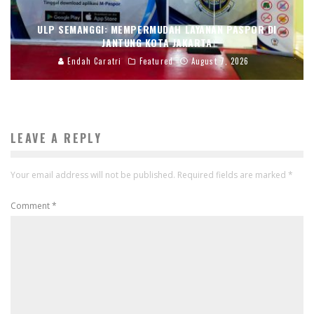
ULP SEMANGGI: MEMPERMUDAH LAYANAN PASPOR DI
JANTUNG KOTA JAKARTA
Endah Caratri
Featured
August 7, 2026
LEAVE A REPLY
Your email address will not be published.
Required fields are marked
*
Comment
*