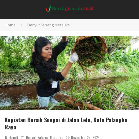
Home
Denyut Sabang Merauke
Kegiatan Bersih Sungai di Jalan Lele, Kota Palangka
Raya
Handi
Denyut Sabang Merauke
November 25, 2024