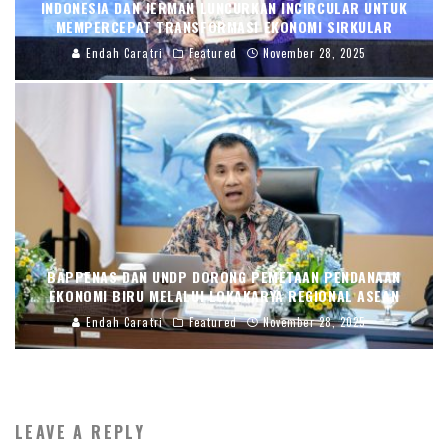
INDONESIA DAN JERMAN LUNCURKAN INCIRCULAR UNTUK
MEMPERCEPAT TRANSFORMASI EKONOMI SIRKULAR
Endah Caratri
Featured
November 28, 2025
BAPPENAS DAN UNDP DORONG PEMETAAN PENDANAAN
EKONOMI BIRU MELALUI LOKAKARYA REGIONAL ASEAN
Endah Caratri
Featured
November 28, 2025
LEAVE A REPLY