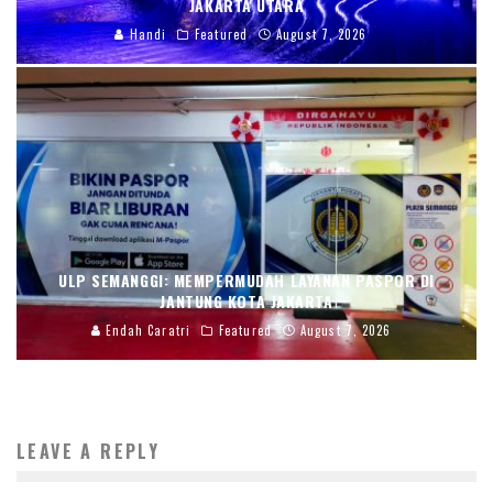
JAKARTA UTARA
Handi
Featured
August 7, 2026
ULP SEMANGGI: MEMPERMUDAH LAYANAN PASPOR DI
JANTUNG KOTA JAKARTA
Endah Caratri
Featured
August 7, 2026
LEAVE A REPLY