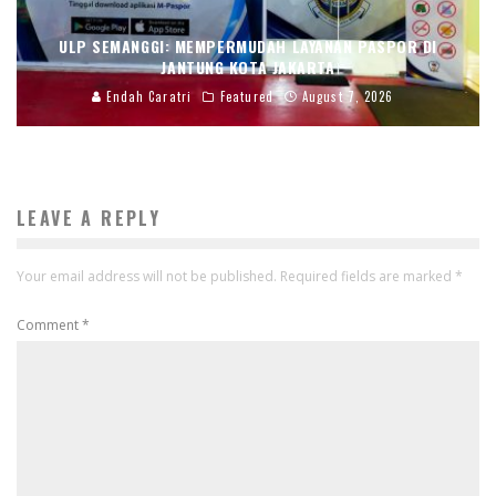
ULP SEMANGGI: MEMPERMUDAH LAYANAN PASPOR DI
JANTUNG KOTA JAKARTA
Endah Caratri
Featured
August 7, 2026
LEAVE A REPLY
Your email address will not be published.
Required fields are marked
*
Comment
*