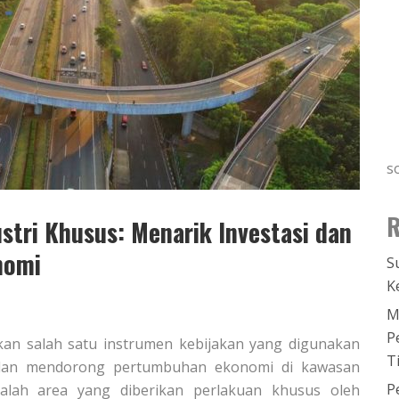
s
R
ustri Khusus: Menarik Investasi dan
nomi
S
K
M
P
akan salah satu instrumen kebijakan yang digunakan
T
i dan mendorong pertumbuhan ekonomi di kawasan
P
dalah area yang diberikan perlakuan khusus oleh