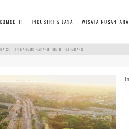
KOMODITI
INDUSTRI & JASA
WISATA NUSANTARA
RA SULTAN MAHMUD BADARUDDIN II, PALEMBANG
S, MANADO
TRI KEHUTANAN INDONESIA
I
AKER: PENGUATAN KOMPETENSI LULUSAN PERGURUAN TINGGI PENTING