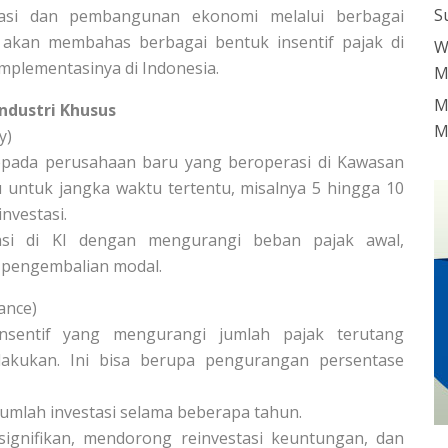
S
sasi dan pembangunan ekonomi melalui berbagai
ini akan membahas berbagai bentuk insentif pajak di
W
mplementasinya di Indonesia.
M
M
ndustri Khusus
M
y)
epada perusahaan baru yang beroperasi di Kawasan
ku untuk jangka waktu tertentu, misalnya 5 hingga 10
nvestasi.
asi di KI dengan mengurangi beban pajak awal,
 pengembalian modal.
ance)
nsentif yang mengurangi jumlah pajak terutang
lakukan. Ini bisa berupa pengurangan persentase
umlah investasi selama beberapa tahun.
gnifikan, mendorong reinvestasi keuntungan, dan