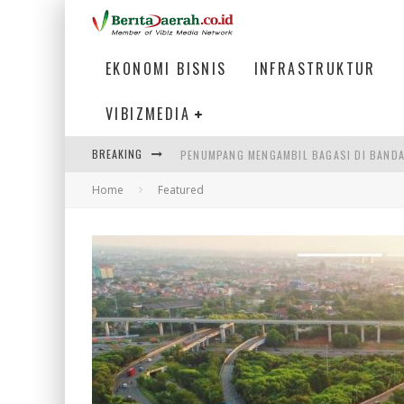
EKONOMI BISNIS
INFRASTRUKTUR
VIBIZMEDIA
BREAKING
PENUMPANG MENGAMBIL BAGASI DI BANDA
Home
Featured
WARGA MEMANCING DI KAWASAN MEGAMA
SUMATERA SEBAGAI MOTOR UTAMA INDUS
MENJAWAB KEBUTUHAN DUNIA KERJA, MEN