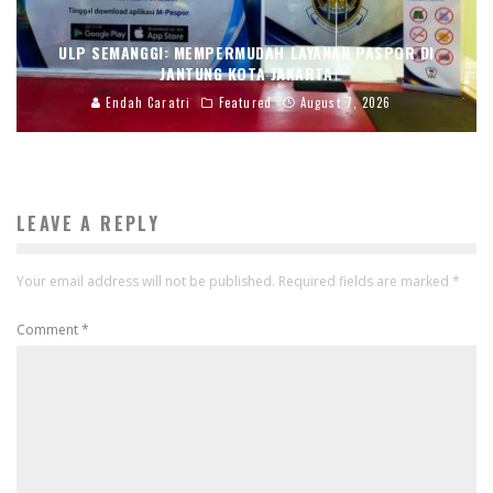
ULP SEMANGGI: MEMPERMUDAH LAYANAN PASPOR DI
JANTUNG KOTA JAKARTA
Endah Caratri
Featured
August 7, 2026
LEAVE A REPLY
Your email address will not be published.
Required fields are marked
*
Comment
*