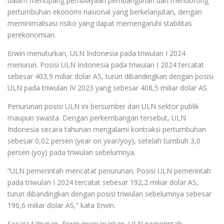
dalam menopang pembiayaan pembangunan dan mendorong
pertumbuhan ekonomi nasional yang berkelanjutan, dengan
meminimalisasi risiko yang dapat memengaruhi stabilitas
perekonomian.
Erwin menuturkan, ULN Indonesia pada triwulan I 2024
menurun. Posisi ULN Indonesia pada triwulan I 2024 tercatat
sebesar 403,9 miliar dolar AS, turun dibandingkan dengan posisi
ULN pada triwulan IV 2023 yang sebesar 408,5 miliar dolar AS.
Penurunan posisi ULN ini bersumber dari ULN sektor publik
maupun swasta. Dengan perkembangan tersebut, ULN
Indonesia secara tahunan mengalami kontraksi pertumbuhan
sebesar 0,02 persen (year on year/yoy), setelah tumbuh 3,0
persen (yoy) pada triwulan sebelumnya.
“ULN pemerintah mencatat penurunan. Posisi ULN pemerintah
pada triwulan I 2024 tercatat sebesar 192,2 miliar dolar AS,
turun dibandingkan dengan posisi triwulan sebelumnya sebesar
196,6 miliar dolar AS,” kata Erwin.
Secara tahunan, Erwin memaparkan, ULN pemerintah