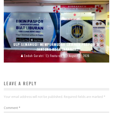
ULP SEMANGGI: MEMPERMUDAH LAYANAN PASPOR DI
JANTUNG KOTA JAKARTA
Endah Caratri
Featured
August 7, 2026
LEAVE A REPLY
Your email address will not be published.
Required fields are marked
*
Comment
*