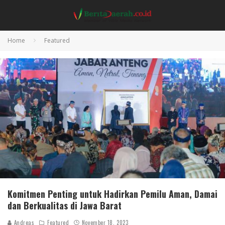
Home
Featured
Komitmen Penting untuk Hadirkan Pemilu Aman, Damai
dan Berkualitas di Jawa Barat
Andreas
Featured
November 18, 2023