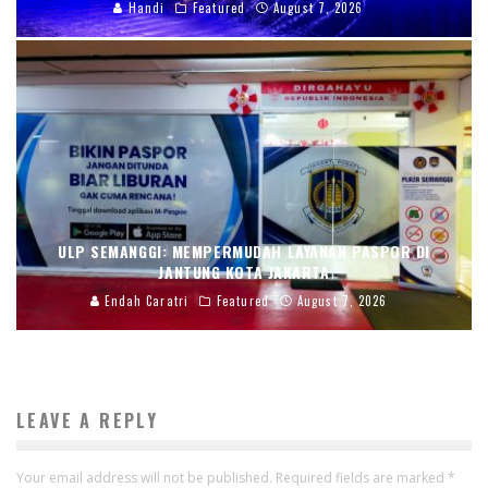
Handi
Featured
August 7, 2026
ULP SEMANGGI: MEMPERMUDAH LAYANAN PASPOR DI
JANTUNG KOTA JAKARTA
Endah Caratri
Featured
August 7, 2026
LEAVE A REPLY
Your email address will not be published.
Required fields are marked
*