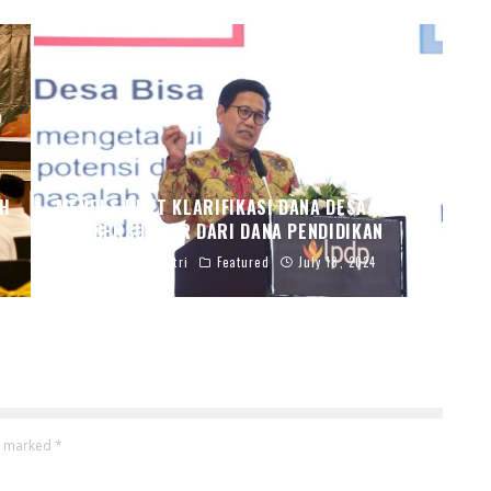
IH
MENDES PDTT KLARIFIKASI DANA DESA TIDAK
BERSUMBER DARI DANA PENDIDIKAN
Endah Caratri
Featured
July 18, 2024
re marked
*