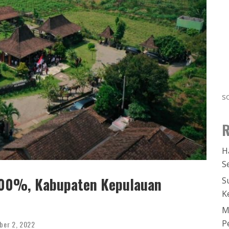
s
R
H
S
100%, Kabupaten Kepulauan
S
K
M
P
ber 2, 2022