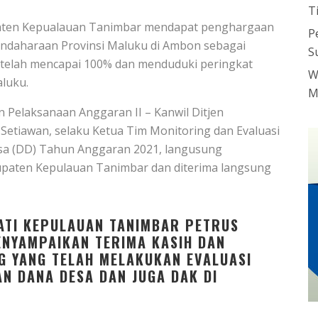
T
paten Kepualauan Tanimbar mendapat penghargaan
P
bendaharaan Provinsi Maluku di Ambon sebagai
S
telah mencapai 100% dan menduduki peringkat
W
aluku.
M
n Pelaksanaan Anggaran II – Kanwil Ditjen
etiawan, selaku Ketua Tim Monitoring dan Evaluasi
esa (DD) Tahun Anggaran 2021, langusung
paten Kepulauan Tanimbar dan diterima langsung
ATI KEPULAUAN TANIMBAR PETRUS
NYAMPAIKAN TERIMA KASIH DAN
G YANG TELAH MELAKUKAN EVALUASI
N DANA DESA DAN JUGA DAK DI
.