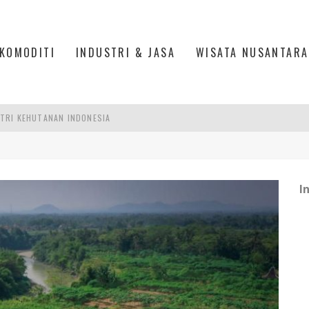
KOMODITI
INDUSTRI & JASA
WISATA NUSANTARA
TRI KEHUTANAN INDONESIA
AKER: PENGUATAN KOMPETENSI LULUSAN PERGURUAN TINGGI PENTING
RA SULTAN MAHMUD BADARUDDIN II, PALEMBANG
R SESUAIKAN REGULASI KETENAGAKERJAAN
I