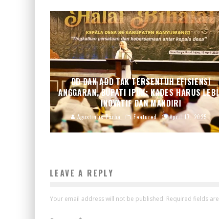
DD DAN ADD TAK TERSENTUH EFISIENSI
ANGGARAN, BUPATI IPUK: KADES HARUS LEB
INOVATIF DAN MANDIRI
Agustinus Purba
Featured
April 17, 2025
LEAVE A REPLY
Your email address will not be published.
Required fields a