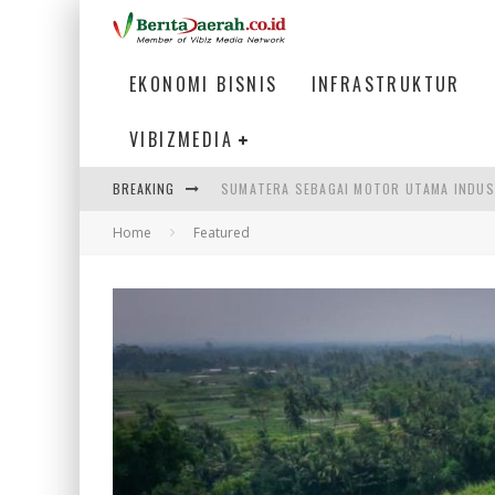
EKONOMI BISNIS
INFRASTRUKTUR
VIBIZMEDIA
SUMATERA SEBAGAI MOTOR UTAMA INDUS
BREAKING
MENJAWAB KEBUTUHAN DUNIA KERJA, MEN
Home
Featured
PENUMPANG MENGAMBIL BAGASI DI BANDA
HADAPI DINAMIKA DUNIA KERJA, KEMNAKE