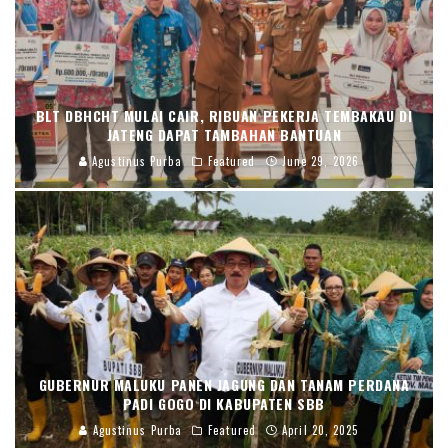
BLT DBHCHT MULAI CAIR, RIBUAN PEKERJA TEMBAKAU DI
JATENG DAPAT TAMBAHAN BANTUAN
Agustinus Purba
Featured
June 29, 2026
GUBERNUR MALUKU PANEN JAGUNG DAN TANAM PERDANA
PADI GOGO DI KABUPATEN SBB
Agustinus Purba
Featured
April 20, 2025