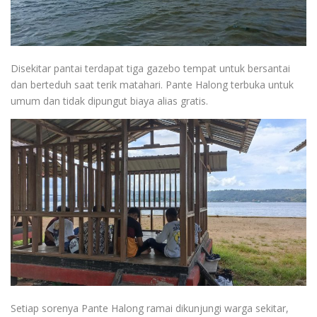
Disekitar pantai terdapat tiga gazebo tempat untuk bersantai
dan berteduh saat terik matahari. Pante Halong terbuka untuk
umum dan tidak dipungut biaya alias gratis.
Setiap sorenya Pante Halong ramai dikunjungi warga sekitar,