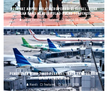
PESAWAT AMFIBI MULAI BEROPERASI DI SULSEL, BUKA
JALAN BARU MENUJU PULAU-PULAU TERPENCIL
Endah Caratri
Featured
August 13, 2025
PENURUNAN BIAYA TIKET PESAWAT, INACA SAMBUT BAIK
UPAYA PEMERINTAH
Handi
Featured
July 18, 2024