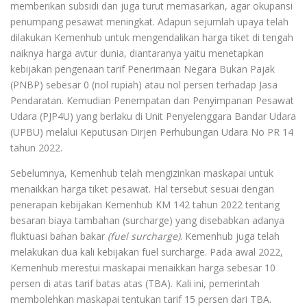
memberikan subsidi dan juga turut memasarkan, agar okupansi
penumpang pesawat meningkat. Adapun sejumlah upaya telah
dilakukan Kemenhub untuk mengendalikan harga tiket di tengah
naiknya harga avtur dunia, diantaranya yaitu menetapkan
kebijakan pengenaan tarif Penerimaan Negara Bukan Pajak
(PNBP) sebesar 0 (nol rupiah) atau nol persen terhadap Jasa
Pendaratan. Kemudian Penempatan dan Penyimpanan Pesawat
Udara (PJP4U) yang berlaku di Unit Penyelenggara Bandar Udara
(UPBU) melalui Keputusan Dirjen Perhubungan Udara No PR 14
tahun 2022.
Sebelumnya, Kemenhub telah mengizinkan maskapai untuk
menaikkan harga tiket pesawat. Hal tersebut sesuai dengan
penerapan kebijakan Kemenhub KM 142 tahun 2022 tentang
besaran biaya tambahan (surcharge) yang disebabkan adanya
fluktuasi bahan bakar
(fuel surcharge)
. Kemenhub juga telah
melakukan dua kali kebijakan fuel surcharge. Pada awal 2022,
Kemenhub merestui maskapai menaikkan harga sebesar 10
persen di atas tarif batas atas (TBA). Kali ini, pemerintah
membolehkan maskapai tentukan tarif 15 persen dari TBA.