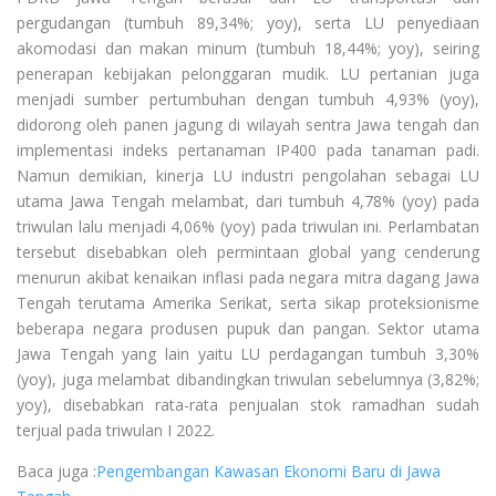
pergudangan (tumbuh 89,34%; yoy), serta LU penyediaan
akomodasi dan makan minum (tumbuh 18,44%; yoy), seiring
penerapan kebijakan pelonggaran mudik. LU pertanian juga
menjadi sumber pertumbuhan dengan tumbuh 4,93% (yoy),
didorong oleh panen jagung di wilayah sentra Jawa tengah dan
implementasi indeks pertanaman IP400 pada tanaman padi.
Namun demikian, kinerja LU industri pengolahan sebagai LU
utama Jawa Tengah melambat, dari tumbuh 4,78% (yoy) pada
triwulan lalu menjadi 4,06% (yoy) pada triwulan ini. Perlambatan
tersebut disebabkan oleh permintaan global yang cenderung
menurun akibat kenaikan inflasi pada negara mitra dagang Jawa
Tengah terutama Amerika Serikat, serta sikap proteksionisme
beberapa negara produsen pupuk dan pangan. Sektor utama
Jawa Tengah yang lain yaitu LU perdagangan tumbuh 3,30%
(yoy), juga melambat dibandingkan triwulan sebelumnya (3,82%;
yoy), disebabkan rata-rata penjualan stok ramadhan sudah
terjual pada triwulan I 2022.
Baca juga :
Pengembangan Kawasan Ekonomi Baru di Jawa