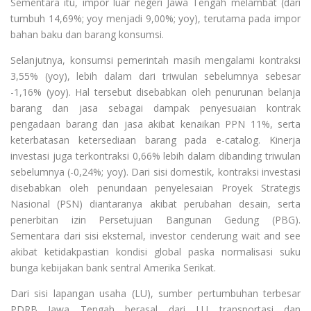
Sementara itu, impor luar negeri Jawa Tengah melambat (dari
tumbuh 14,69%; yoy menjadi 9,00%; yoy), terutama pada impor
bahan baku dan barang konsumsi.
Selanjutnya, konsumsi pemerintah masih mengalami kontraksi
3,55% (yoy), lebih dalam dari triwulan sebelumnya sebesar
-1,16% (yoy). Hal tersebut disebabkan oleh penurunan belanja
barang dan jasa sebagai dampak penyesuaian kontrak
pengadaan barang dan jasa akibat kenaikan PPN 11%, serta
keterbatasan ketersediaan barang pada e-catalog. Kinerja
investasi juga terkontraksi 0,66% lebih dalam dibanding triwulan
sebelumnya (-0,24%; yoy). Dari sisi domestik, kontraksi investasi
disebabkan oleh penundaan penyelesaian Proyek Strategis
Nasional (PSN) diantaranya akibat perubahan desain, serta
penerbitan izin Persetujuan Bangunan Gedung (PBG).
Sementara dari sisi eksternal, investor cenderung wait and see
akibat ketidakpastian kondisi global paska normalisasi suku
bunga kebijakan bank sentral Amerika Serikat.
Dari sisi lapangan usaha (LU), sumber pertumbuhan terbesar
PDRB Jawa Tengah berasal dari LU transportasi dan