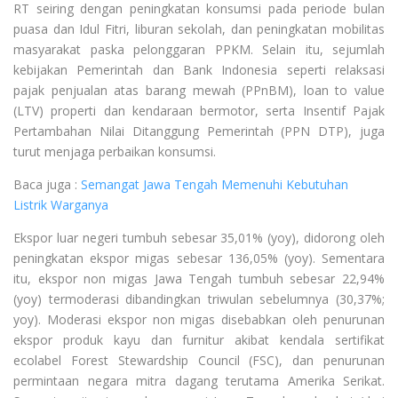
RT seiring dengan peningkatan konsumsi pada periode bulan
puasa dan Idul Fitri, liburan sekolah, dan peningkatan mobilitas
masyarakat paska pelonggaran PPKM. Selain itu, sejumlah
kebijakan Pemerintah dan Bank Indonesia seperti relaksasi
pajak penjualan atas barang mewah (PPnBM), loan to value
(LTV) properti dan kendaraan bermotor, serta Insentif Pajak
Pertambahan Nilai Ditanggung Pemerintah (PPN DTP), juga
turut menjaga perbaikan konsumsi.
Baca juga :
Semangat Jawa Tengah Memenuhi Kebutuhan
Listrik Warganya
Ekspor luar negeri tumbuh sebesar 35,01% (yoy), didorong oleh
peningkatan ekspor migas sebesar 136,05% (yoy). Sementara
itu, ekspor non migas Jawa Tengah tumbuh sebesar 22,94%
(yoy) termoderasi dibandingkan triwulan sebelumnya (30,37%;
yoy). Moderasi ekspor non migas disebabkan oleh penurunan
ekspor produk kayu dan furnitur akibat kendala sertifikat
ecolabel Forest Stewardship Council (FSC), dan penurunan
permintaan negara mitra dagang terutama Amerika Serikat.