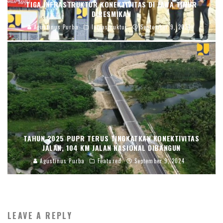
TIGA INFRASTRUKTUR KONEKTIVITAS DI JAWA TIMUR
DIRESMIKAN
Agustinus Purba
Infrastruktur
September 9, 2024
TAHUN 2025 PUPR TERUS TINGKATKAN KONEKTIVITAS
JALAN, 104 KM JALAN NASIONAL DIBANGUN
Agustinus Purba
Featured
September 9, 2024
LEAVE A REPLY