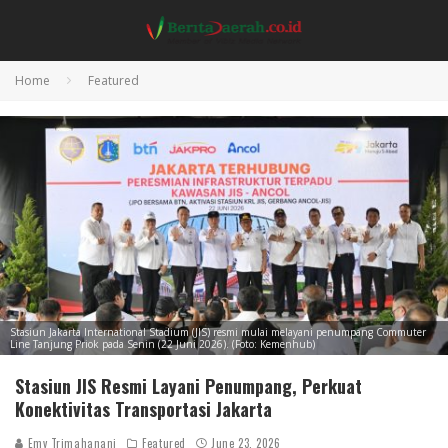
Home
Featured
Stasiun Jakarta International Stadium (JIS) resmi mulai melayani penumpang Commuter
Line Tanjung Priok pada Senin (22 Juni 2026). (Foto: Kemenhub)
Stasiun JIS Resmi Layani Penumpang, Perkuat
Konektivitas Transportasi Jakarta
Emy Trimahanani
Featured
June 23, 2026