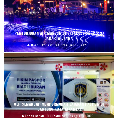
PERTUNJUKAN AIR MANCUR SPEKTAKULER DI PIK 2,
JAKARTA UTARA
Handi
Featured
August 7, 2026
ULP SEMANGGI: MEMPERMUDAH LAYANAN PASPOR DI
JANTUNG KOTA JAKARTA
Endah Caratri
Featured
August 7, 2026