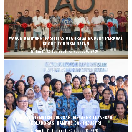
WAGUB NYANYANG: FASILITAS OLAHRAGA MODERN PERKUAT
SPORT TOURISM BATAM
Handi
Featured
August 6, 2026
ATASI MISMATCH LULUSAN, MENAKER TEKANKAN
KOLABORASI KAMPUS DAN INDUSTRI
Handi
Featured
August 6, 2026