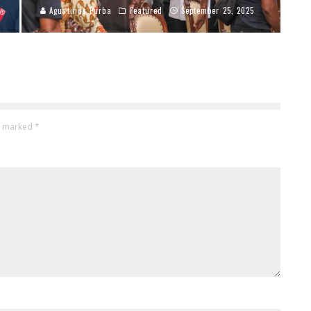
Agustinus Purba
Featured
September 25, 2025
re marked
*