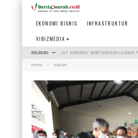
EKONOMI BISNIS
INFRASTRUKTUR
VIBIZMEDIA
ULP SEMANGGI: MEMPERMUDAH LAYANAN P
BREAKING
BAKMI PANGSIT AYAM, KULINER LEGENDAR
Home
Industri
KETIKA INSTITUSI MENENTUKAN MASA DE
PERTUNJUKAN AIR MANCUR SPEKTAKULER 