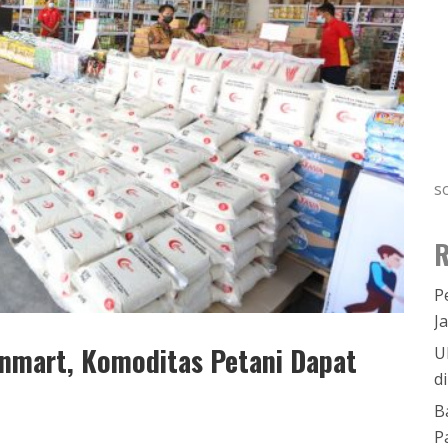
s
R
P
J
nmart, Komoditas Petani Dapat
U
d
B
P