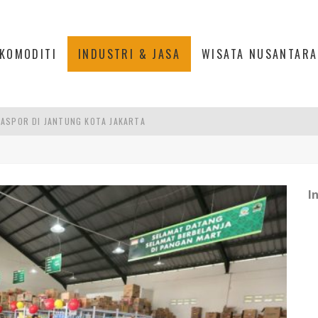
KOMODITI
INDUSTRI & JASA
WISATA NUSANTARA
ASPOR DI JANTUNG KOTA JAKARTA
IS DI PASAR BARU JAKARTA
PAN INDONESIA
DI PIK 2, JAKARTA UTARA
I