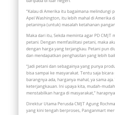
daripada di luar negeri.
“Kalau di Amerika itu bagaimana melindungi pe
Apel Washington, itu lebih mahal di Amerika d
petaninya (untuk) masalah ketahanan pangan,
Maka dari itu, Sekda meminta agar PD CMJT 
petani. Dengan memfasilitasi petani, maka
dengan harga yang terjangkau. Petani pun di
dan mendapatkan penghasilan yang lebih baik
“Jadi petani dan sebagainya yang punya produk
bisa sampai ke masyarakat. Tentu saja bicara
barangnya ada, harganya mahal, ya sama aja. 
keterjangkauan. Ini upaya kita, mudah-mudaha
menstabilkan harga di masyarakat,” harapnya
Direktur Utama Perusda CMJT Agung Rochmad
yang kini tengah berproses, Panganmart mer