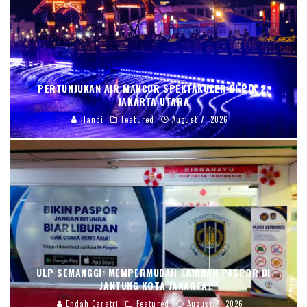
PERTUNJUKAN AIR MANCUR SPEKTAKULER DI PIK 2,
JAKARTA UTARA
Handi
Featured
August 7, 2026
ULP SEMANGGI: MEMPERMUDAH LAYANAN PASPOR DI
JANTUNG KOTA JAKARTA
Endah Caratri
Featured
August 7, 2026