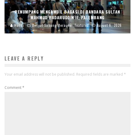
PENUMPANG MENGAMBIL BAGASI DI BANDARA SULTAN
MAHMUD BADARUDDIN II, PALEMBANG
Handi
Denyut Sabang Merauke
Featured
August 6, 2026
LEAVE A REPLY
Your email address will not be published.
Required fields are marked
*
Comment
*