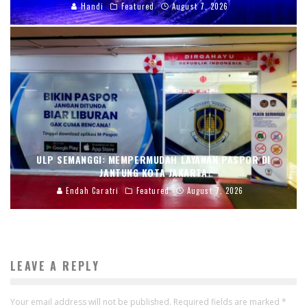
Handi
Featured
August 7, 2026
ULP SEMANGGI: MEMPERMUDAH LAYANAN PASPOR DI
JANTUNG KOTA JAKARTA
Endah Caratri
Featured
August 7, 2026
LEAVE A REPLY
Your email address will not be published.
Required fields are marked
*