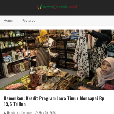
Home
Featured
Kemenkeu: Kredit Program Jawa Timur Mencapai Rp
13,6 Triliun
Handi
Featured
May 20, 2026