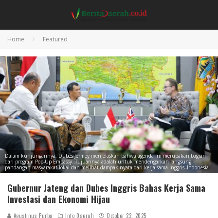
Home
Featured
Dalam kunjungannya, Dubes Jermey menjelaskan bahwa agenda ini merupakan bagian
dari program Pop-Up Embassy. Tujuannya adalah untuk mendengarkan langsung
pandangan masyarakat lokal dan melihat dampak nyata dari kerja sama Inggris–Indonesia.
Gubernur Jateng dan Dubes Inggris Bahas Kerja Sama
Investasi dan Ekonomi Hijau
Agustinus Purba
Info Daerah
October 22, 2025