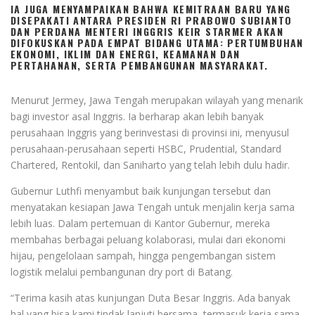
IA JUGA MENYAMPAIKAN BAHWA KEMITRAAN BARU YANG
DISEPAKATI ANTARA PRESIDEN RI PRABOWO SUBIANTO
DAN PERDANA MENTERI INGGRIS KEIR STARMER AKAN
DIFOKUSKAN PADA EMPAT BIDANG UTAMA: PERTUMBUHAN
EKONOMI, IKLIM DAN ENERGI, KEAMANAN DAN
PERTAHANAN, SERTA PEMBANGUNAN MASYARAKAT.
Menurut Jermey, Jawa Tengah merupakan wilayah yang menarik
bagi investor asal Inggris. Ia berharap akan lebih banyak
perusahaan Inggris yang berinvestasi di provinsi ini, menyusul
perusahaan-perusahaan seperti HSBC, Prudential, Standard
Chartered, Rentokil, dan Saniharto yang telah lebih dulu hadir.
Gubernur Luthfi menyambut baik kunjungan tersebut dan
menyatakan kesiapan Jawa Tengah untuk menjalin kerja sama
lebih luas. Dalam pertemuan di Kantor Gubernur, mereka
membahas berbagai peluang kolaborasi, mulai dari ekonomi
hijau, pengelolaan sampah, hingga pengembangan sistem
logistik melalui pembangunan dry port di Batang.
“Terima kasih atas kunjungan Duta Besar Inggris. Ada banyak
hal yang bisa kami tindak lanjuti bersama, termasuk kerja sama