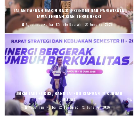
JALAN DAERAH MAKIN BAIK, EKONOMI DAN PARIWISATA
JAWA TENGAH KIAN TERKONEKSI
Agustinus Purba
Info Daerah
June 23, 2026
UMKM JADI FOKUS, BANK JATENG SIAPKAN DUKUNGAN
MODAL
Agustinus Purba
Featured
June 19, 2026