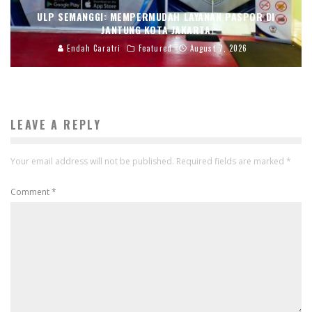
ULP SEMANGGI: MEMPERMUDAH LAYANAN PASPOR DI
JANTUNG KOTA JAKARTA
Endah Caratri
Featured
August 7, 2026
LEAVE A REPLY
Your email address will not be published.
Required fields are marked
*
Comment
*