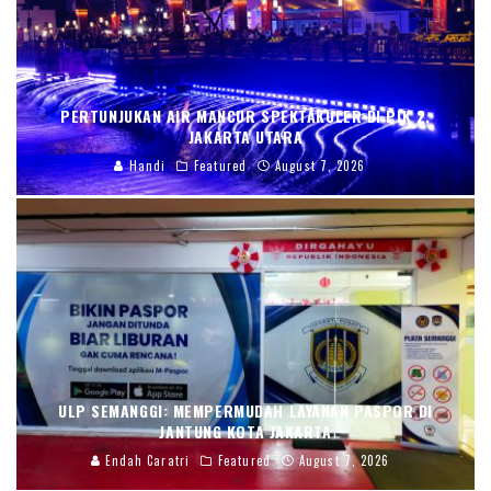
PERTUNJUKAN AIR MANCUR SPEKTAKULER DI PIK 2,
JAKARTA UTARA
Handi
Featured
August 7, 2026
ULP SEMANGGI: MEMPERMUDAH LAYANAN PASPOR DI
JANTUNG KOTA JAKARTA
Endah Caratri
Featured
August 7, 2026