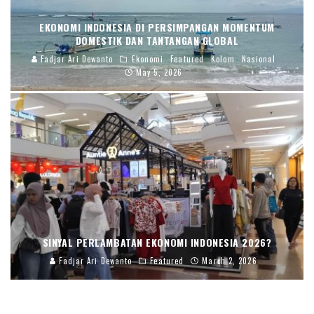
EKONOMI INDONESIA DI PERSIMPANGAN MOMENTUM
DOMESTIK DAN TANTANGAN GLOBAL
Fadjar Ari Dewanto
Ekonomi
Featured
Kolom
Nasional
May 5, 2026
SINYAL PERLAMBATAN EKONOMI INDONESIA 2026?
Fadjar Ari Dewanto
Featured
March 2, 2026