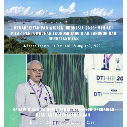
KEBANGKITAN PARIWISATA INDONESIA 2026: MENJADI
PILAR PERTUMBUHAN EKONOMI YANG KIAN TANGGUH DAN
BERKELANJUTAN
Endah Caratri
Featured
August 7, 2026
HADAPI DINAMIKA DUNIA KERJA, KEMNAKER SESUAIKAN
REGULASI KETENAGAKERJAAN
Handi
Featured
August 7, 2026