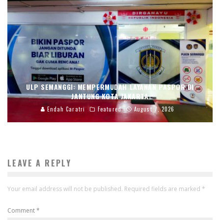
ULP SEMANGGI: MEMPERMUDAH LAYANAN PASPOR DI
JANTUNG KOTA JAKARTA
Endah Caratri
Featured
August 7, 2026
LEAVE A REPLY
Your email address will not be published.
Required fields are marked
*
Comment
*