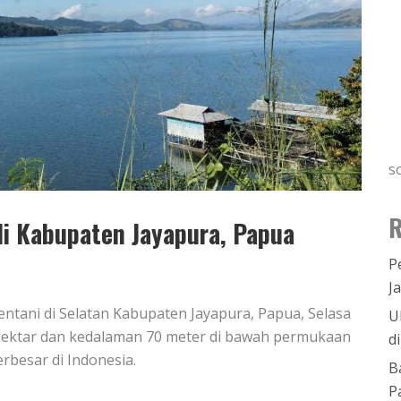
s
R
i Kabupaten Jayapura, Papua
P
J
tani di Selatan Kabupaten Jayapura, Papua, Selasa
U
0 hektar dan kedalaman 70 meter di bawah permukaan
d
rbesar di Indonesia.
B
P