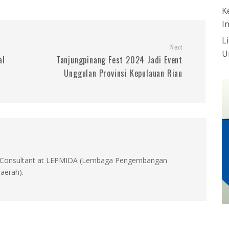
K
I
L
Next
U
al
Tanjungpinang Fest 2024 Jadi Event
Unggulan Provinsi Kepulauan Riau
id, Consultant at LEPMIDA (Lembaga Pengembangan
aerah).