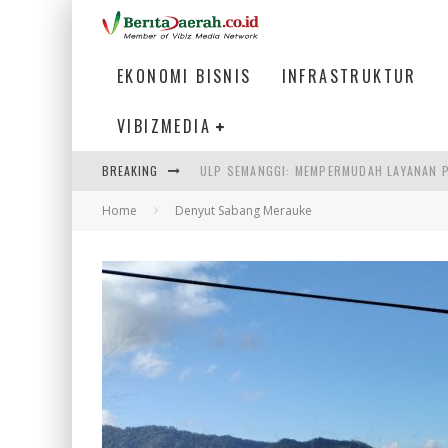
EKONOMI BISNIS
INFRASTRUKTUR
VIBIZMEDIA
BREAKING
ULP SEMANGGI: MEMPERMUDAH LAYANAN P
Home
Denyut Sabang Merauke
BAKMI PANGSIT AYAM, KULINER LEGENDAR
KETIKA INSTITUSI MENENTUKAN MASA DE
PERTUNJUKAN AIR MANCUR SPEKTAKULER 