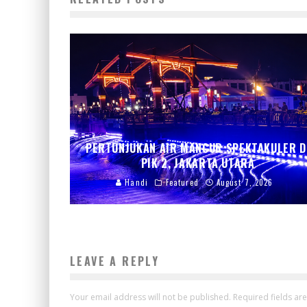
PERTUNJUKAN AIR MANCUR SPEKTAKULER D
PIK 2, JAKARTA UTARA
Handi
Featured
August 7, 2026
LEAVE A REPLY
Your email address will not be published.
Required fields a