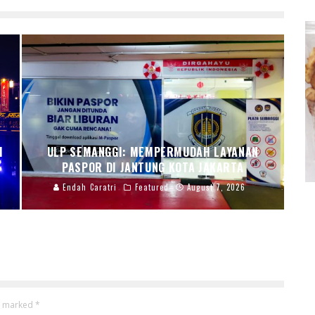
I
ULP SEMANGGI: MEMPERMUDAH LAYANAN
PASPOR DI JANTUNG KOTA JAKARTA
Endah Caratri
Featured
August 7, 2026
re marked
*