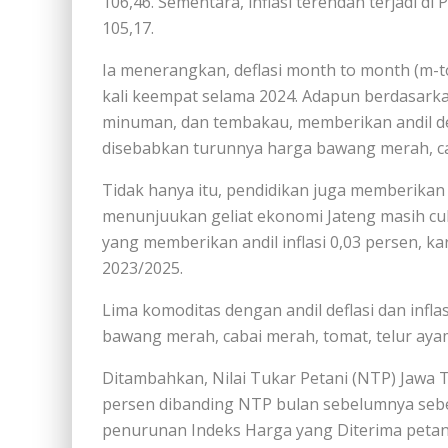
106,46. Sementara, inflasi terendah terjadi d
105,17.
Ia menerangkan, deflasi month to month (m-to
kali keempat selama 2024. Adapun berdasar
minuman, dan tembakau, memberikan andil def
disebabkan turunnya harga bawang merah, ca
Tidak hanya itu, pendidikan juga memberikan an
menunjuukan geliat ekonomi Jateng masih cuk
yang memberikan andil inflasi 0,03 persen, k
2023/2025.
Lima komoditas dengan andil deflasi dan inflas
bawang merah, cabai merah, tomat, telur aya
Ditambahkan, Nilai Tukar Petani (NTP) Jawa T
persen dibanding NTP bulan sebelumnya seb
penurunan Indeks Harga yang Diterima petani 