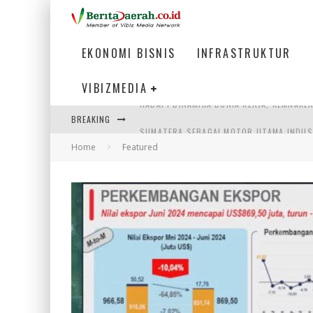
EKONOMI BISNIS
INFRASTRUKTUR
VIBIZMEDIA
BREAKING
SUMATERA SEBAGAI MOTOR UTAMA INDUS
Home
Featured
MENJAWAB KEBUTUHAN DUNIA KERJA, MEN
PENUMPANG MENGAMBIL BAGASI DI BANDA
HADAPI DINAMIKA DUNIA KERJA, KEMNAKE