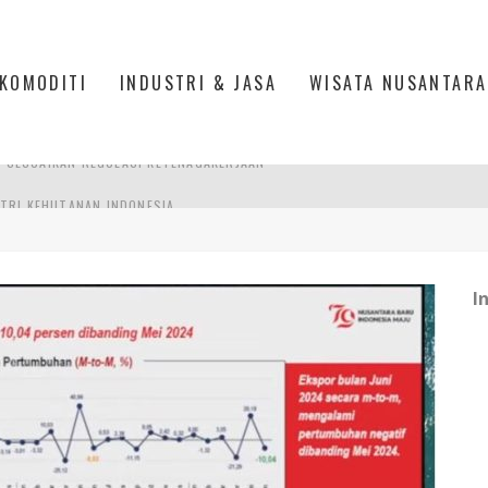
KOMODITI
INDUSTRI & JASA
WISATA NUSANTARA
TRI KEHUTANAN INDONESIA
AKER: PENGUATAN KOMPETENSI LULUSAN PERGURUAN TINGGI PENTING
RA SULTAN MAHMUD BADARUDDIN II, PALEMBANG
I
R SESUAIKAN REGULASI KETENAGAKERJAAN