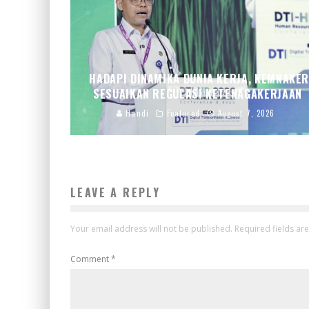
HADAPI DINAMIKA DUNIA KERJA, KEMNAKE
SESUAIKAN REGULASI KETENAGAKERJAAN
Handi
Featured
August 7, 2026
LEAVE A REPLY
Your email address will not be published.
Required fields a
Comment
*