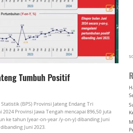
s
R
Jateng Tumbuh Positif
H
S
tatistik (BPS) Provinsi Jateng Endang Tri
S
 2024 Provinsi Jawa Tengah mencapai 896,50 juta
K
n ke tahun (year-on-year /y-on-y) dibanding Juni
M
dibanding Juni 2023.
P