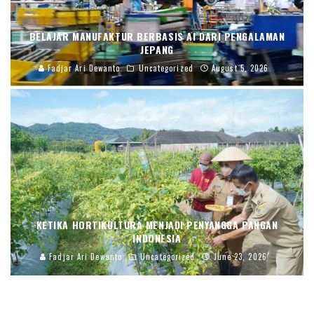
BELAJAR MANUFAKTUR BERBASIS AI DARI PENGALAMAN
JEPANG
Fadjar Ari Dewanto
Uncategorized
August 5, 2026
KETIKA HORTIKULTURA MENJADI PENYANGGA PANGAN
INDONESIA
Fadjar Ari Dewanto
Uncategorized
June 23, 2026