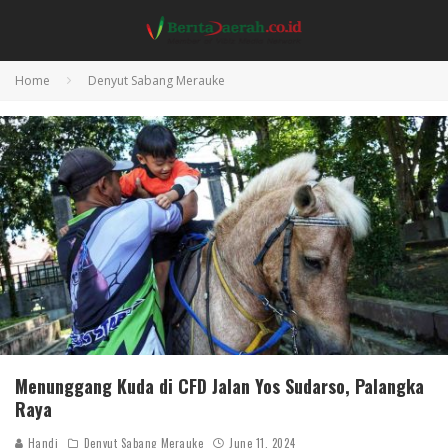
Home
Denyut Sabang Merauke
Menunggang Kuda di CFD Jalan Yos Sudarso, Palangka
Raya
Handi
Denyut Sabang Merauke
June 11, 2024