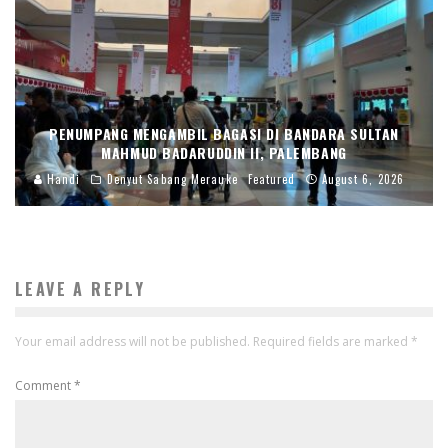
PENUMPANG MENGAMBIL BAGASI DI BANDARA SULTAN
MAHMUD BADARUDDIN II, PALEMBANG
Handi
Denyut Sabang Merauke
Featured
August 6, 2026
LEAVE A REPLY
Your email address will not be published.
Required fields are marked
*
Comment
*