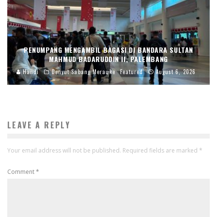
PENUMPANG MENGAMBIL BAGASI DI BANDARA SULTAN
MAHMUD BADARUDDIN II, PALEMBANG
Handi
Denyut Sabang Merauke
Featured
August 6, 2026
LEAVE A REPLY
Your email address will not be published.
Required fields are marked
*
Comment
*