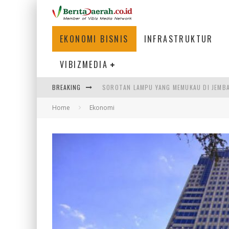
EKONOMI BISNIS
INFRASTRUKTUR
VIBIZMEDIA
BREAKING
SOROTAN LAMPU YANG MEMUKAU DI JEMB
Home
Ekonomi
PARIWISATA INDONESIA 2026: PENGGERA
HADAPI DINAMIKA DUNIA KERJA, KEMNAKE
STASIUN DEMANG SALAH SATU TITIK STR