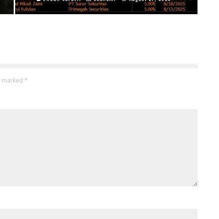
re marked
*