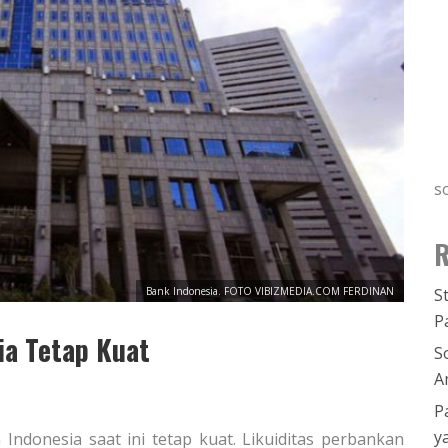
s
R
Bank Indonesia. FOTO VIBIZMEDIA.COM FERDINAN
S
P
ia Tetap Kuat
S
A
P
y
Indonesia saat ini tetap kuat. Likuiditas perbankan