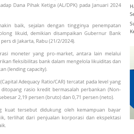
rhadap Dana Pihak Ketiga (AL/DPK) pada Januari 2024
H
S
S
makin baik, sejalan dengan tingginya penempatan
K
long likuid, demikian disampaikan Gubernur Bank
pers di Jakarta, Rabu (21/2/2024).
asi moneter yang pro-market, antara lain melalui
an fleksibilitas bank dalam mengelola likuiditas dan
n (lending capacity).
(Capital Adequacy Ratio/CAR) tercatat pada level yang
 ditopang rasio kredit bermasalah perbankan (Non-
ebesar 2,19 persen (bruto) dan 0,71 persen (neto).
g kuat tersebut didukung oleh kemampuan bayar
, terlihat dari penjualan korporasi dan ekspektasi
ik.