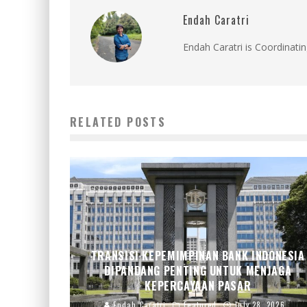
Endah Caratri
Endah Caratri is Coordinatin
RELATED POSTS
TRANSISI KEPEMIMPINAN BANK INDONESIA
DIPANDANG PENTING UNTUK MENJAGA
KEPERCAYAAN PASAR
Endah Caratri
Featured
July 28, 2026