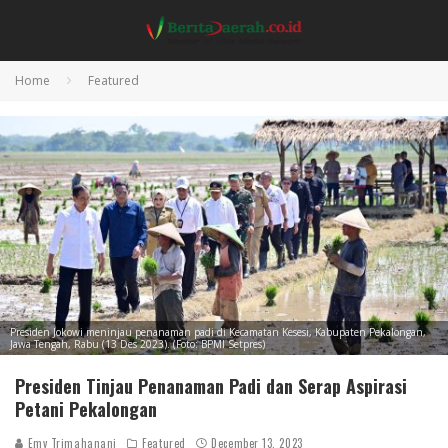
Home
Featured
Presiden Jokowi meninjau penanaman padi di Kecamatan Kesesi, Kabupaten Pekalongan,
Jawa Tengah, Rabu (13 Des 2023). (Foto: BPMI Setpres)
Presiden Tinjau Penanaman Padi dan Serap Aspirasi
Petani Pekalongan
Emy Trimahanani
Featured
December 13, 2023