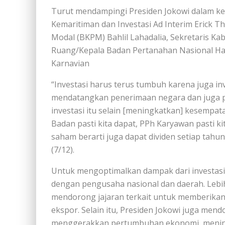
Turut mendampingi Presiden Jokowi dalam ke
Kemaritiman dan Investasi Ad Interim Erick 
Modal (BKPM) Bahlil Lahadalia, Sekretaris K
Ruang/Kepala Badan Pertanahan Nasional Had
Karnavian
“Investasi harus terus tumbuh karena juga 
mendatangkan penerimaan negara dan juga p
investasi itu selain [meningkatkan] kesempat
Badan pasti kita dapat, PPh Karyawan pasti ki
saham berarti juga dapat dividen setiap tahun
(7/12).
Untuk mengoptimalkan dampak dari investasi
dengan pengusaha nasional dan daerah. Lebih
mendorong jajaran terkait untuk memberikan 
ekspor. Selain itu, Presiden Jokowi juga mend
menggerakkan pertumbuhan ekonomi, meningk