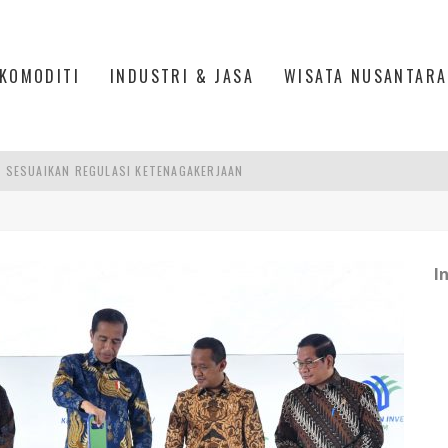
KOMODITI
INDUSTRI & JASA
WISATA NUSANTARA
R SESUAIKAN REGULASI KETENAGAKERJAAN
TRI KEHUTANAN INDONESIA
AKER: PENGUATAN KOMPETENSI LULUSAN PERGURUAN TINGGI PENTING
26: MENJADI PILAR PERTUMBUHAN EKONOMI YANG KIAN TANGGUH DAN BERK
I