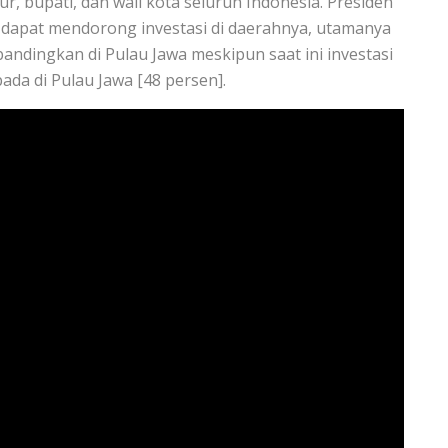
r, bupati, dan wali kota seluruh Indonesia. Presiden
 dapat mendorong investasi di daerahnya, utamanya
ibandingkan di Pulau Jawa meskipun saat ini investasi
pada di Pulau Jawa [48 persen].