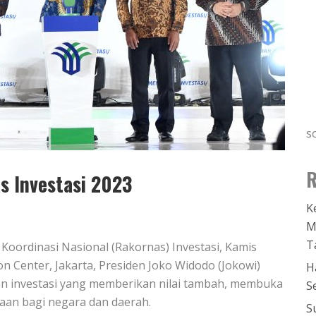
s
R
s Investasi 2023
K
M
T
Koordinasi Nasional (Rakornas) Investasi, Kamis
tion Center, Jakarta, Presiden Joko Widodo (Jokowi)
H
 investasi yang memberikan nilai tambah, membuka
S
aan bagi negara dan daerah.
S