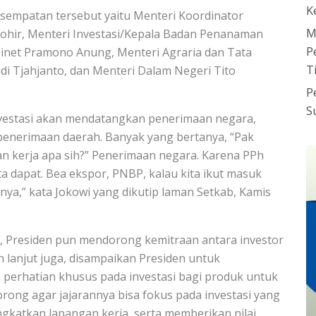
K
sempatan tersebut yaitu Menteri Koordinator
M
Thohir, Menteri Investasi/Kepala Badan Penanaman
P
abinet Pramono Anung, Menteri Agraria dan Tata
T
i Tjahjanto, dan Menteri Dalam Negeri Tito
P
S
investasi akan mendatangkan penerimaan negara,
enerimaan daerah. Banyak yang bertanya, “Pak
an kerja apa sih?” Penerimaan negara. Karena PPh
ta dapat. Bea ekspor, PNBP, kalau kita ikut masuk
nya,” kata Jokowi yang dikutip laman Setkab, Kamis
, Presiden pun mendorong kemitraan antara investor
 lanjut juga, disampaikan Presiden untuk
perhatian khusus pada investasi bagi produk untuk
orong agar jajarannya bisa fokus pada investasi yang
atkan lapangan kerja, serta memberikan nilai