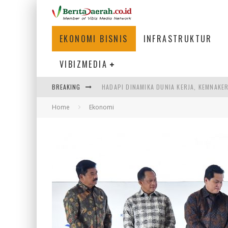
EKONOMI BISNIS
INFRASTRUKTUR
VIBIZMEDIA
HADAPI DINAMIKA DUNIA KERJA, KEMNAKE
BREAKING
SUMATERA SEBAGAI MOTOR UTAMA INDUS
Home
Ekonomi
MENJAWAB KEBUTUHAN DUNIA KERJA, MEN
KEBANGKITAN PARIWISATA INDONESIA 20