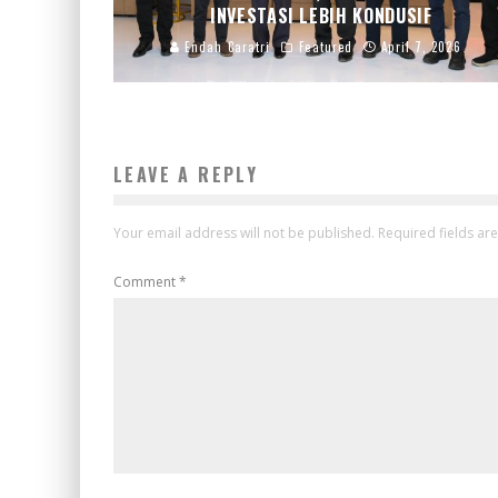
INVESTASI LEBIH KONDUSIF
Endah Caratri
Featured
April 7, 2026
LEAVE A REPLY
Your email address will not be published.
Required fields a
Comment
*