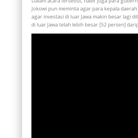
Dalam acara tersebut, hadir juga para gubernu
Jokowi pun meminta agar para kepala daerah
agar investasi di luar Jawa makin besar lagi d
di luar Jawa telah lebih besar [52 persen] dari