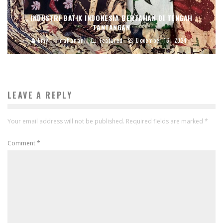
INDUSTRI BATIK INDONESIA BERTAHAN DI TENGAH
TANTANGAN
Emy Trimahanani
Featured
December 16, 2024
LEAVE A REPLY
Your email address will not be published.
Required fields are marked
*
Comment
*