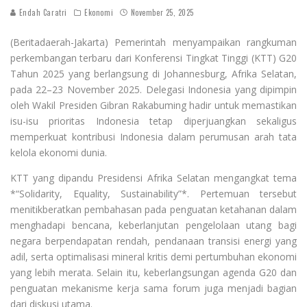
Endah Caratri
Ekonomi
November 25, 2025
(Beritadaerah-Jakarta) Pemerintah menyampaikan rangkuman
perkembangan terbaru dari Konferensi Tingkat Tinggi (KTT) G20
Tahun 2025 yang berlangsung di Johannesburg, Afrika Selatan,
pada 22–23 November 2025. Delegasi Indonesia yang dipimpin
oleh Wakil Presiden Gibran Rakabuming hadir untuk memastikan
isu-isu prioritas Indonesia tetap diperjuangkan sekaligus
memperkuat kontribusi Indonesia dalam perumusan arah tata
kelola ekonomi dunia.
KTT yang dipandu Presidensi Afrika Selatan mengangkat tema
*“Solidarity, Equality, Sustainability”*. Pertemuan tersebut
menitikberatkan pembahasan pada penguatan ketahanan dalam
menghadapi bencana, keberlanjutan pengelolaan utang bagi
negara berpendapatan rendah, pendanaan transisi energi yang
adil, serta optimalisasi mineral kritis demi pertumbuhan ekonomi
yang lebih merata. Selain itu, keberlangsungan agenda G20 dan
penguatan mekanisme kerja sama forum juga menjadi bagian
dari diskusi utama.