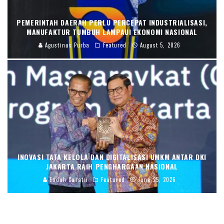
PEMERINTAH DAERAH PERLU PERCEPAT INDUSTRIALISASI,
MANUFAKTUR TUMBUH LAMPAUI EKONOMI NASIONAL
Agustinus Purba
Featured
August 5, 2026
INOVASI TATA KELOLA DAN DIGITALISASI UMKM ANTAR DKI
JAKARTA RAIH PENGHARGAAN NASIONAL
Endah Caratri
Featured
June 25, 2026