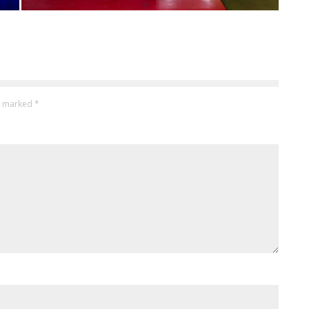
re marked
*