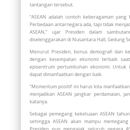
tantangan tersebut.
“ASEAN adalah contoh keberagaman yang h
Perbedaan antarnegara ada, tapi tidak menjad
ASEAN,” ujar Presiden dalam sambuta
diselenggarakan di Nusantara Hall, Gedung Sek
Menurut Presiden, bonus demografi dan k
dengan kesempatan ekonomi terbaik saa
episentrum pertumbuhan ekonomi. Untuk 
dapat dimanfaatkan dengan baik.
“Momentum positif ini harus kita manfaatka
menjadikan ASEAN jangkar perdamaian, jang
katanya.
Sebagai pemegang keketuaan ASEAN tahun 2
sehingga ASEAN akan mampu memegang pe
Presiden pun mengajak seluruh negara 