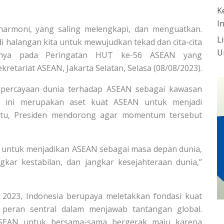
K
I
armoni, yang saling melengkapi, dan menguatkan.
L
i halangan kita untuk mewujudkan tekad dan cita-cita
U
nnya pada Peringatan HUT ke-56 ASEAN yang
retariat ASEAN, Jakarta Selatan, Selasa (08/08/2023).
epercayaan dunia terhadap ASEAN sebagai kawasan
t ini merupakan aset kuat ASEAN untuk menjadi
itu, Presiden mendorong agar momentum tersebut
n untuk menjadikan ASEAN sebagai masa depan dunia,
kar kestabilan, dan jangkar kesejahteraan dunia,”
023, Indonesia berupaya meletakkan fondasi kuat
ran sentral dalam menjawab tantangan global.
ASEAN untuk bersama-sama bergerak maju karena