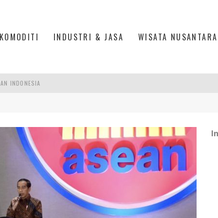
KOMODITI
INDUSTRI & JASA
WISATA NUSANTARA
PAN INDONESIA
DI PIK 2, JAKARTA UTARA
ASPOR DI JANTUNG KOTA JAKARTA
I
IS DI PASAR BARU JAKARTA