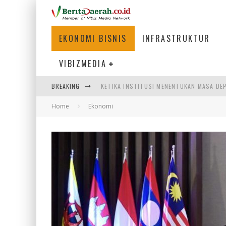
EKONOMI BISNIS
INFRASTRUKTUR
VIBIZMEDIA
BREAKING
KETIKA INSTITUSI MENENTUKAN MASA DE
Home
Ekonomi
PERTUNJUKAN AIR MANCUR SPEKTAKULER 
ULP SEMANGGI: MEMPERMUDAH LAYANAN P
BAKMI PANGSIT AYAM, KULINER LEGENDAR