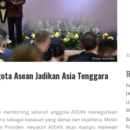
s
(Photo: Kominfo)
R
ota Asean Jadikan Asia Tenggara
P
J
U
d
dodo mendorong seluruh anggota ASEAN meneguhkan
B
ra sebagai kawasan yang damai dan sejahtera. Meski
P
tapi Presiden meyakini ASEAN akan mampu melewati