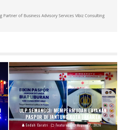
g Partner of Business Advisory Services Vibiz Consulting
I
ULP SEMANGGI: MEMPERMUDAH LAYANAN
PASPOR DI JANTUNG KOTA JAKARTA
Endah Caratri
Featured
August 7, 2026