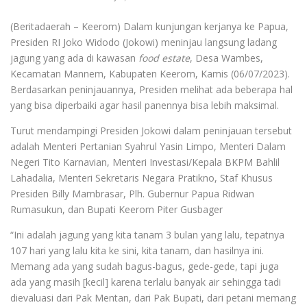
(Beritadaerah – Keerom) Dalam kunjungan kerjanya ke Papua,
Presiden RI Joko Widodo (Jokowi) meninjau langsung ladang
jagung yang ada di kawasan
food estate
, Desa Wambes,
Kecamatan Mannem, Kabupaten Keerom, Kamis (06/07/2023).
Berdasarkan peninjauannya, Presiden melihat ada beberapa hal
yang bisa diperbaiki agar hasil panennya bisa lebih maksimal.
Turut mendampingi Presiden Jokowi dalam peninjauan tersebut
adalah Menteri Pertanian Syahrul Yasin Limpo, Menteri Dalam
Negeri Tito Karnavian, Menteri Investasi/Kepala BKPM Bahlil
Lahadalia, Menteri Sekretaris Negara Pratikno, Staf Khusus
Presiden Billy Mambrasar, Plh. Gubernur Papua Ridwan
Rumasukun, dan Bupati Keerom Piter Gusbager
“Ini adalah jagung yang kita tanam 3 bulan yang lalu, tepatnya
107 hari yang lalu kita ke sini, kita tanam, dan hasilnya ini.
Memang ada yang sudah bagus-bagus, gede-gede, tapi juga
ada yang masih [kecil] karena terlalu banyak air sehingga tadi
dievaluasi dari Pak Mentan, dari Pak Bupati, dari petani memang