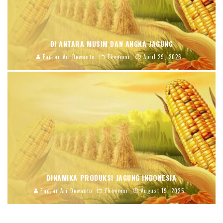
DI ANTARA MUSIM DAN ANGKA JAGUNG
Fadjar Ari Dewanto
Ekonomi
April 29, 2026
DINAMIKA PRODUKSI JAGUNG INDONESIA
Fadjar Ari Dewanto
Ekonomi
August 19, 2025