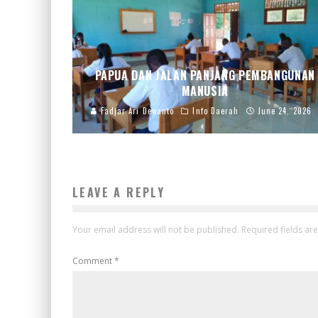
PAPUA DAN JALAN PANJANG PEMBANGUNAN
MANUSIA
Fadjar Ari Dewanto
Info Daerah
June 24, 2026
LEAVE A REPLY
Your email address will not be published.
Required fields a
Comment
*