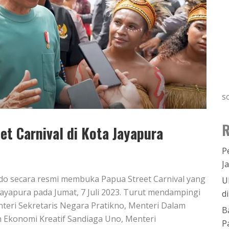
s
R
t Carnival di Kota Jayapura
P
J
odo secara resmi membuka Papua Street Carnival yang
U
Jayapura pada Jumat, 7 Juli 2023. Turut mendampingi
d
nteri Sekretaris Negara Pratikno, Menteri Dalam
B
n Ekonomi Kreatif Sandiaga Uno, Menteri
P