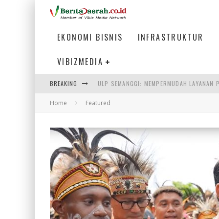
EKONOMI BISNIS
INFRASTRUKTUR
VIBIZMEDIA
ULP SEMANGGI: MEMPERMUDAH LAYANAN P
BREAKING
BAKMI PANGSIT AYAM, KULINER LEGENDAR
Home
Featured
KETIKA INSTITUSI MENENTUKAN MASA DE
PERTUNJUKAN AIR MANCUR SPEKTAKULER 