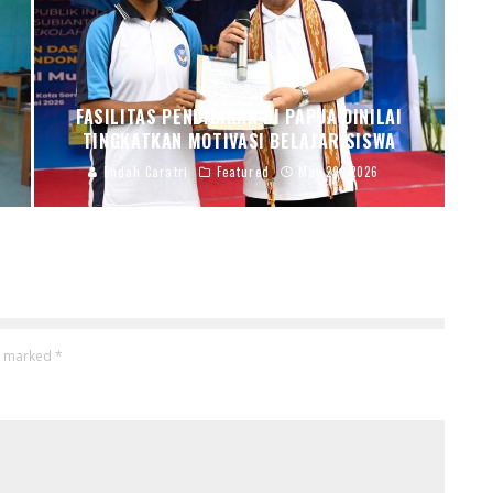
FASILITAS PENDIDIKAN DI PAPUA DINILAI
TINGKATKAN MOTIVASI BELAJAR SISWA
Endah Caratri
Featured
May 29, 2026
re marked
*