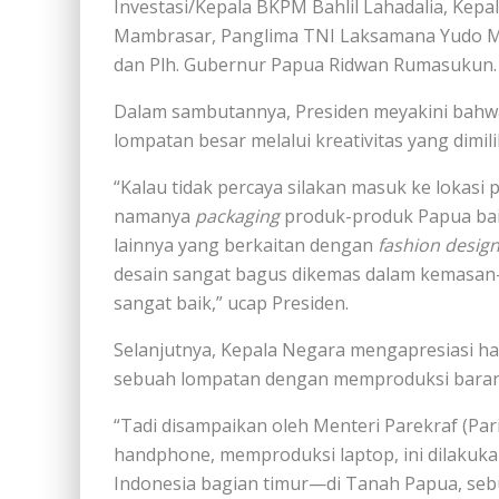
Investasi/Kepala BKPM Bahlil Lahadalia, Kepa
Mambrasar, Panglima TNI Laksamana Yudo Marg
dan Plh. Gubernur Papua Ridwan Rumasukun.
Dalam sambutannya, Presiden meyakini ba
lompatan besar melalui kreativitas yang dimilik
“Kalau tidak percaya silakan masuk ke lokasi
namanya
packaging
produk-produk Papua baik 
lainnya yang berkaitan dengan
fashion desig
desain sangat bagus dikemas dalam kemasa
sangat baik,” ucap Presiden.
Selanjutnya, Kepala Negara mengapresiasi h
sebuah lompatan dengan memproduksi barang-
“Tadi disampaikan oleh Menteri Parekraf (Pa
handphone, memproduksi laptop, ini dilakukan
Indonesia bagian timur—di Tanah Papua, sebu