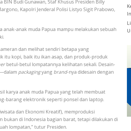
la BIN Budi Gunawan, Staf Khusus Presiden Billy
K
ono, Kapolri Jenderal Polisi Listyo Sigit Prabowo,
I
L
hwa anak-anak muda Papua mampu melakukan sebuah
U
i.
 pameran dan melihat sendiri betapa yang
itu kopi, baik itu ikan asap, dan produk-produk
ner
betul-betul lompatannya kelihatan sekali. Desain-
n—dalam
packaging
yang
brand
-nya didesain dengan
asil karya anak muda Papua yang telah membuat
barang elektronik seperti ponsel dan laptop.
riwisata dan Ekonomi Kreatif), memproduksi
 bukan di Indonesia bagian barat, tetapi dilakukan di
ah lompatan,” tutur Presiden.