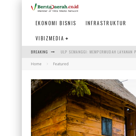
EKONOMI BISNIS
INFRASTRUKTUR
VIBIZMEDIA
ULP SEMANGGI: MEMPERMUDAH LAYANAN P
BREAKING
BAKMI PANGSIT AYAM, KULINER LEGENDAR
Home
Featured
KETIKA INSTITUSI MENENTUKAN MASA DE
PERTUNJUKAN AIR MANCUR SPEKTAKULER 