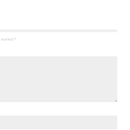
re marked
*