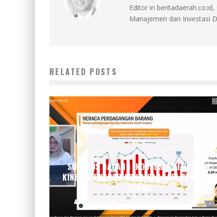
Editor in beritadaerah.co.
Manajemen dan Investasi D
RELATED POSTS
SURPLUS DAGANG INDONESIA BERTAHAN,
KINERJA EKSPOR NONMIGAS JADI PENOPAN
UTAMA
Endah Caratri
Featured
June 3, 2026