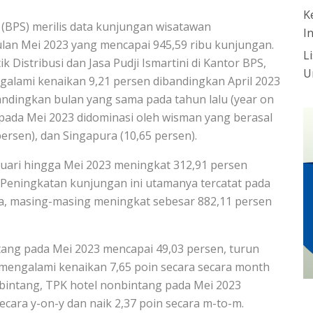
K
k (BPS) merilis data kunjungan wisatawan
I
lan Mei 2023 yang mencapai 945,59 ribu kunjungan.
L
k Distribusi dan Jasa Pudji Ismartini di Kantor BPS,
U
engalami kenaikan 9,21 persen dibandingkan April 2023
andingkan bulan yang sama pada tahun lalu (year on
pada Mei 2023 didominasi oleh wisman yang berasal
 persen), dan Singapura (10,65 persen).
uari hingga Mei 2023 meningkat 312,91 persen
 Peningkatan kunjungan ini utamanya tercatat pada
a, masing-masing meningkat sebesar 882,11 persen
tang pada Mei 2023 mencapai 49,03 persen, turun
n mengalami kenaikan 7,65 poin secara secara month
 bintang, TPK hotel nonbintang pada Mei 2023
secara y-on-y dan naik 2,37 poin secara m-to-m.