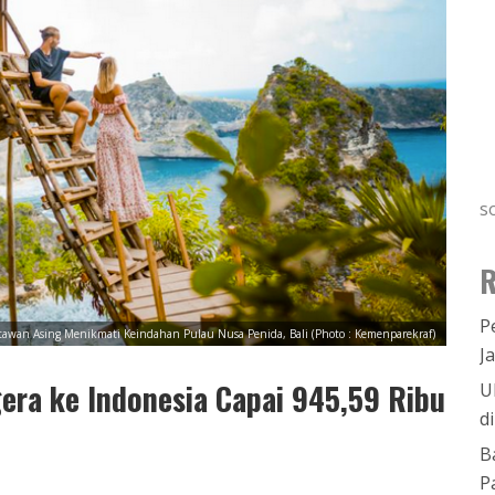
s
R
P
tawan Asing Menikmati Keindahan Pulau Nusa Penida, Bali (Photo : Kemenparekraf)
J
ra ke Indonesia Capai 945,59 Ribu
U
d
B
P