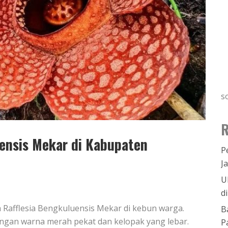
s
R
ensis Mekar di Kabupaten
P
J
U
d
 Rafflesia Bengkuluensis Mekar di kebun warga.
B
ngan warna merah pekat dan kelopak yang lebar.
P