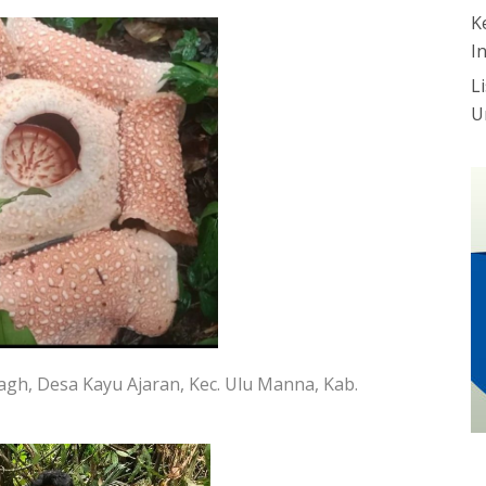
K
I
L
U
bagh, Desa Kayu Ajaran, Kec. Ulu Manna, Kab.