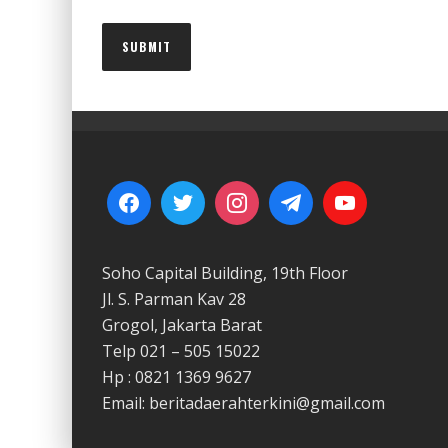
Soho Capital Building, 19th Floor
Jl. S. Parman Kav 28
Grogol, Jakarta Barat
Telp 021 – 505 15022
Hp : 0821 1369 9627
Email: beritadaerahterkini@gmail.com