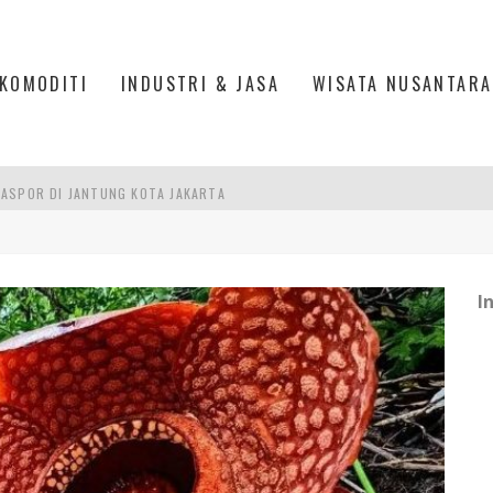
KOMODITI
INDUSTRI & JASA
WISATA NUSANTARA
ASPOR DI JANTUNG KOTA JAKARTA
IS DI PASAR BARU JAKARTA
PAN INDONESIA
I
DI PIK 2, JAKARTA UTARA