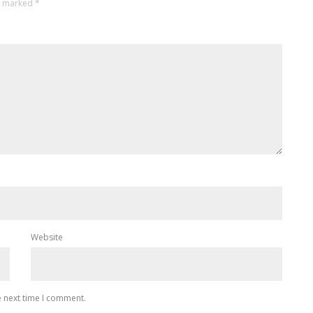
re marked
*
Website
e next time I comment.