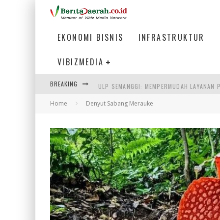
EKONOMI BISNIS
INFRASTRUKTUR
VIBIZMEDIA
BREAKING
ULP SEMANGGI: MEMPERMUDAH LAYANAN P
Home
Denyut Sabang Merauke
BAKMI PANGSIT AYAM, KULINER LEGENDAR
KETIKA INSTITUSI MENENTUKAN MASA DE
PERTUNJUKAN AIR MANCUR SPEKTAKULER 