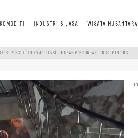
KOMODITI
INDUSTRI & JASA
WISATA NUSANTARA
RA SULTAN MAHMUD BADARUDDIN II, PALEMBANG
S, MANADO
TRI KEHUTANAN INDONESIA
I
AKER: PENGUATAN KOMPETENSI LULUSAN PERGURUAN TINGGI PENTING