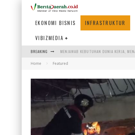
EKONOMI BISNIS
INFRASTRUKTUR
VIBIZMEDIA
BREAKING
PENUMPANG MENGAMBIL BAGASI DI BANDA
Home
Featured
WARGA MEMANCING DI KAWASAN MEGAMA
SUMATERA SEBAGAI MOTOR UTAMA INDUS
MENJAWAB KEBUTUHAN DUNIA KERJA, MEN