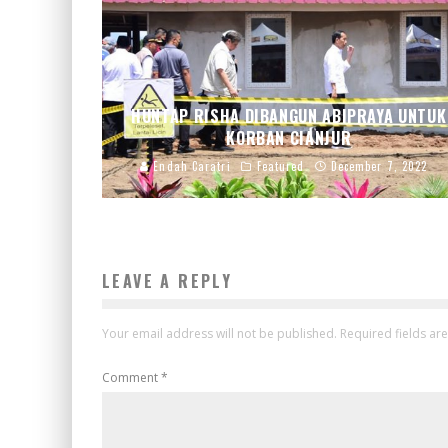
HUNTAP RISHA DIBANGUN ABIPRAYA UNTUK
KORBAN CIANJUR
Endah Caratri
Featured
December 7, 2022
LEAVE A REPLY
Your email address will not be published.
Required fields a
Comment
*