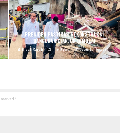
PRESIDEN PASTIKAN REKONSTRUKSI
BANGUNAN CIANJUR DIMULAI
Endah Caratri
Info Daerah
December 5, 2022
re marked
*