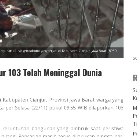
ngunan akibat gempabumi yang terjadi di Kabupaten Cianjur, Jawa Barat. (BPBD
s
r 103 Telah Meninggal Dunia
R
S
K
i Kabupaten Cianjur, Provinsi Jawa Barat warga yang
a per Selasa (22/11) pukul 09.55 WIB dilaporkan 103
M
P
T
a reruntuhan bangunan yang ambruk saat peristiwa
P
n hilang. Pencarian masih terus dilakukan hingga hari