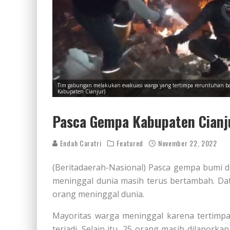
Tim gabungan melakukan evakuasi warga yang tertimpa reruntuhan ba
Kabupaten Cianjur)
Pasca Gempa Kabupaten Cianju
Endah Caratri
Featured
November 22, 2022
(Beritadaerah-Nasional) Pasca gempa bumi d
meninggal dunia masih terus bertambah. Dat
orang meninggal dunia.
Mayoritas warga meninggal karena tertimp
terjadi. Selain itu, 25 orang masih dilaporka