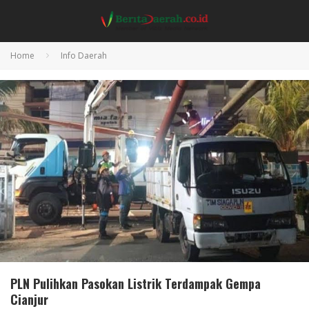
Home
Info Daerah
PLN Pulihkan Pasokan Listrik Terdampak Gempa
Cianjur