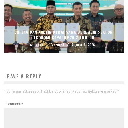
JATENG DAN KALTIM KERJA SAMA BERBAGAI SEKTOR
EKONOMI CAPAI RP20,2 TRILIUN
Handi
Featured
August 7, 2026
LEAVE A REPLY
Your email address will not be published.
Required fields are marked
*
Comment
*